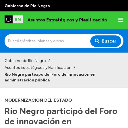
Gobierno de Río Negro
Asuntos Estratégicos y Planificación
Buscar
Inicio
Gobierno de Río Negro
/
Asuntos Estratégicos y Planificación
/
Río Negro participó del Foro de innovación en
administración pública
Transparencia
Presupuesto
MODERNIZACIÓN DEL ESTADO
Boletín Oficial
Río Negro participó del Foro
Compras y licitaciones
de innovación en
Consulta de expedientes