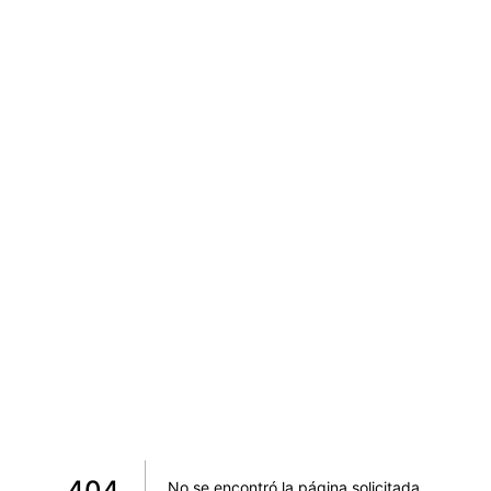
404
No se encontró la página solicitada
.